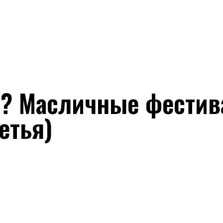
о? Масличные фестив
етья)