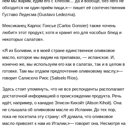
нём мы жарим, едим его с хлебом… да и вообще, без него не
обходится ни один приём пищи,»— пишет её соотечественник
Густаво Ледесма (Gustavo Ledezma).
Мексиканец Карлос Гонсье (Carlos Gonsier) также «очень
любит» этот продукт, хотя и хранит его для «особых блюд и
некоторых салатов».
«Я из Боливии, и в моей стране единственное оливковое
масло, которое мы видим на прилавках, — испанское. И,
конечно же, мы используем его как в салатах, так и в целом в
готовке. Там мы отдаем предпочтение оливковому маслу,»—
говорит Салисело Риос (Saliselo Ríos).
Здесь стоит упомянуть, что не все респонденты располагают
достаточной информацией о происхождении продукта. Речь
идёт, например, о канадке Элисон Кихойт (Alison Kihoit). Она
не слышала об оливковом масле из Испании. До тех пор,
пока не посетила эту страну: «Я думала, что оливковое
масло привозят к нам из Италии,»— говорит она. Несмотря на