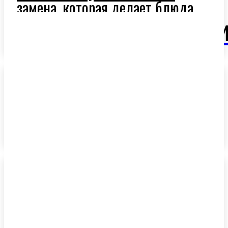
замена, которая делает блюда
легче и полезнее
OlivaM
Ароматное оливковое масло:
секрет средиземноморской
кухни
Средиземноморская диета и
оливковое масло: новая
надежда в профилактике рака
лёгких