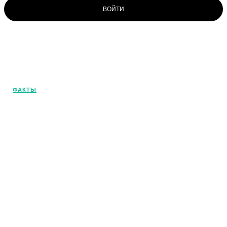
ВОЙТИ
© OlivaMaslina - 2025. Все права
защищены. Это наш портал о
средиземноморской диете и
оливковом масле. Погрузитесь в этот
ФАКТЫ
удивительный мир!