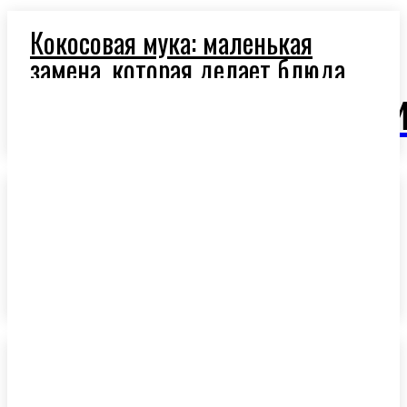
Кокосовая мука: маленькая
замена, которая делает блюда
легче и полезнее
OlivaM
Ароматное оливковое масло:
секрет средиземноморской
кухни
Средиземноморская диета и
оливковое масло: новая