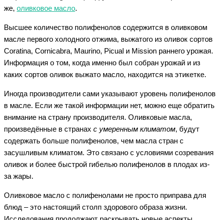
же,
оливковое масло
.
Высшее количество полифенолов содержится в оливковом
масле первого холодного отжима, выжатого из оливок сортов
Coratina, Cornicabra, Maurino, Picual и Mission раннего урожая.
Информация о том, когда именно был собран урожай и из
каких сортов оливок выжато масло, находится на этикетке.
Иногда производители сами указывают уровень полифенолов
в масле. Если же такой информации нет, можно еще обратить
внимание на страну производителя. Оливковые масла,
произведённые в странах
с умеренным климатом
, будут
содержать больше полифенолов, чем масла стран с
засушливым климатом. Это связано с условиями созревания
оливок и более быстрой гибелью полифенолов в плодах из-
за жары.
Оливковое масло с полифенолами не просто приправа для
блюд – это настоящий столп здорового образа жизни.
Исследования продолжают раскрывать новые аспекты