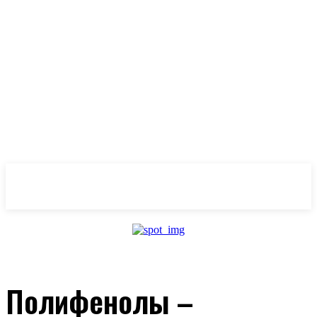
OlivaMaslina
Полифенолы –