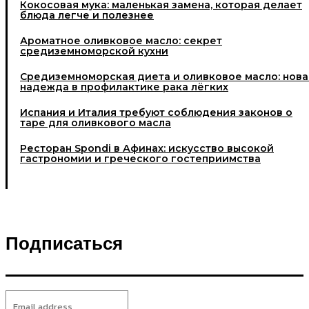
Кокосовая мука: маленькая замена, которая делает
блюда легче и полезнее
Ароматное оливковое масло: секрет
средиземноморской кухни
Средиземноморская диета и оливковое масло: нова
надежда в профилактике рака лёгких
Испания и Италия требуют соблюдения законов о
таре для оливкового масла
Ресторан Spondi в Афинах: искусство высокой
гастрономии и греческого гостеприимства
Подписаться