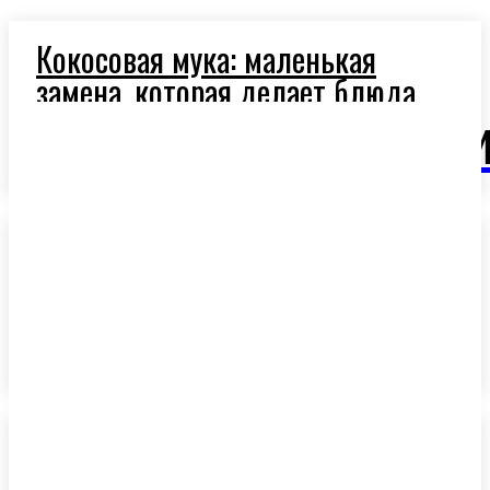
Кокосовая мука: маленькая
замена, которая делает блюда
легче и полезнее
OlivaM
Ароматное оливковое масло:
секрет средиземноморской
кухни
Средиземноморская диета и
оливковое масло: новая