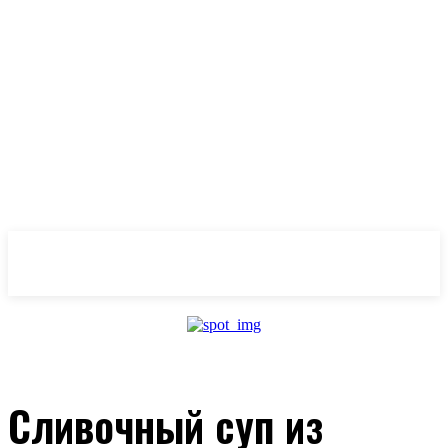
OlivaMaslina
Cливочный суп из