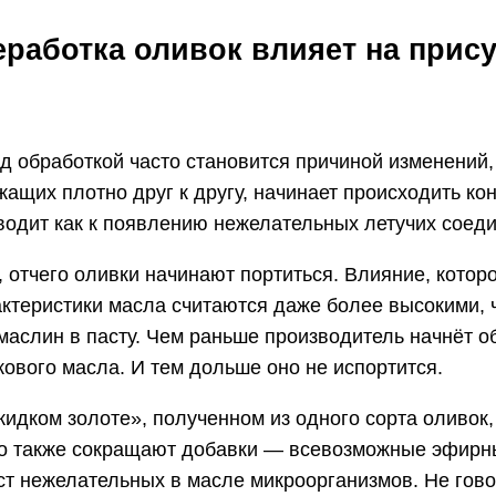
еработка оливок влияет на прис
д обработкой часто становится причиной изменений,
лежащих плотно друг к другу, начинает происходить
водит как к появлению нежелательных летучих соеди
, отчего оливки начинают портиться. Влияние, котор
актеристики масла считаются даже более высокими, 
аслин в пасту. Чем раньше производитель начнёт о
ового масла. И тем дольше оно не испортится.
жидком золоте», полученном из одного сорта оливок,
во также сокращают добавки — всевозможные эфирн
ст нежелательных в масле микроорганизмов. Не гово