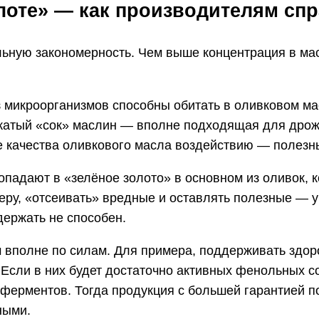
лоте» — как производителям сп
льную закономерность. Чем выше концентрация в ма
из микроорганизмов способны обитать в оливковом м
ыжатый «сок» маслин — вполне подходящая для дро
е качества оливкового масла воздействию — полезн
опадают в «зелёное золото» в основном из оливок, 
ру, «отсеивать» вредные и оставлять полезные — у
ержать не способен.
м вполне по силам. Для примера, поддерживать здор
Если в них будет достаточно активных фенольных с
ерментов. Тогда продукция с большей гарантией по
ными.