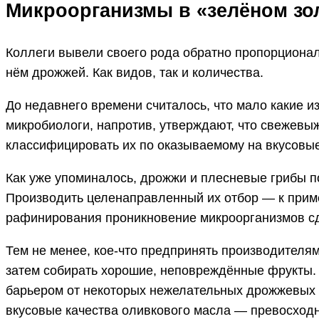
Микроорганизмы в «зелёном зо
Коллеги вывели своего рода обратно пропорциона
нём дрожжей. Как видов, так и количества.
До недавнего времени считалось, что мало какие 
микробиологи, напротив, утверждают, что свежев
классифицировать их по оказываемому на вкусовы
Как уже упоминалось, дрожжи и плесневые грибы п
Производить целенаправленный их отбор — к приме
рафинирования проникновение микроорганизмов сд
Тем не менее, кое-что предпринять производителя
затем собирать хорошие, неповреждённые фрукты. 
барьером от некоторых нежелательных дрожжевых ф
вкусовые качества оливкового масла — превосход