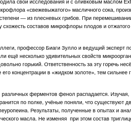
одила свои исследования и с оливковым маслом Extra
микрофлора «свежевыжатого» масличного сока, произ
степени — из плесневых грибов. При перемешивании 
у схожесть составов микрофлоры плодов и отжатого 
оллеги, профессор Биаги Зулло и ведущий эксперт
етили ещё несколько удивительных свойств микроорган
овольно горький. Ответственность за эту горечь не
 его концентрации в «жидком золоте», тем сильнее 
 различных ферментов фенол распадается. Изучая,
 хранится по полке, учёные поняли, что существуют
леуропеина. Результаты, полученные в опытах и ана
ческого масла. Не изменяя при этом состав триглиц