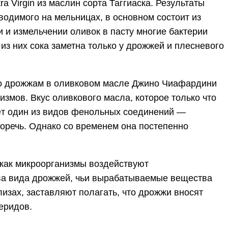
 Virgin из маслин сорта Таггиаска. Результаты
водимого на мельницах, в основном состоит из
и измельчении оливок в пасту многие бактерии
из них сока заметна только у дрожжей и плесневого
 по дрожжам в оливковом масле Джино Чиафардини
измов. Вкус оливкового масла, которое только что
сёт один из видов фенольных соединений —
горечь. Однако со временем она постепенно
 как микроорганизмы воздействуют
 два вида дрожжей, чьи вырабатываемые вещества
лизах, заставляют полагать, что дрожжи вносят
еридов.