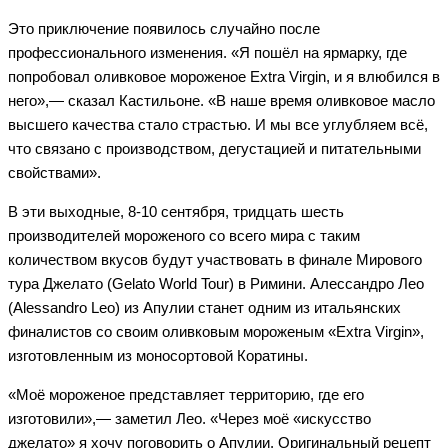
Это приключение появилось случайно после
профессионального изменения. «Я пошёл на ярмарку, где
попробовал оливковое мороженое Extra Virgin, и я влюбился в
него»,— сказал Кастильоне. «В наше время оливковое масло
высшего качества стало страстью. И мы все углубляем всё,
что связано с производством, дегустацией и питательными
свойствами».
В эти выходные, 8-10 сентября, тридцать шесть
производителей мороженого со всего мира с таким
количеством вкусов будут участвовать в финале Мирового
тура Джелато (Gelato World Tour) в Римини. Алессандро Лео
(Alessandro Leo) из Апулии станет одним из итальянских
финалистов со своим оливковым мороженым «Extra Virgin»,
изготовленным из моносортовой Коратины.
«Моё мороженое представляет территорию, где его
изготовили»,— заметил Лео. «Через моё «искусство
джелато» я хочу поговорить о Апулии. Оригинальный рецепт