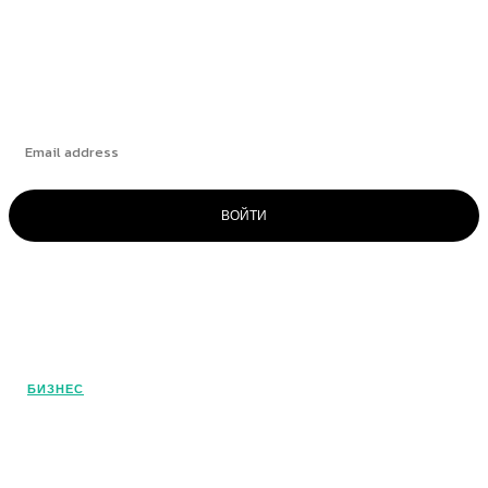
Подпишитесь
ВОЙТИ
© OlivaMaslina - 2025. Все права
защищены. Это наш портал о
средиземноморской диете и
оливковом масле. Погрузитесь в этот
БИЗНЕС
удивительный мир!