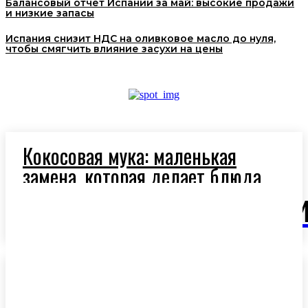
Балансовый отчет Испании за май: высокие продажи
и низкие запасы
Испания снизит НДС на оливковое масло до нуля,
чтобы смягчить влияние засухи на цены
Кокосовая мука: маленькая
замена, которая делает блюда
легче и полезнее
OlivaM
Ароматное оливковое масло:
секрет средиземноморской