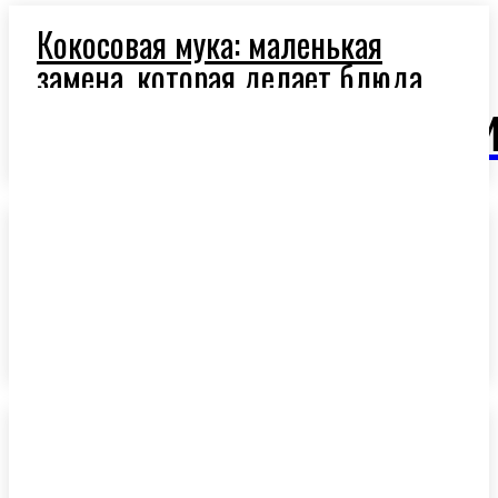
Кокосовая мука: маленькая
замена, которая делает блюда
легче и полезнее
OlivaM
Ароматное оливковое масло:
секрет средиземноморской
кухни
Средиземноморская диета и
оливковое масло: новая