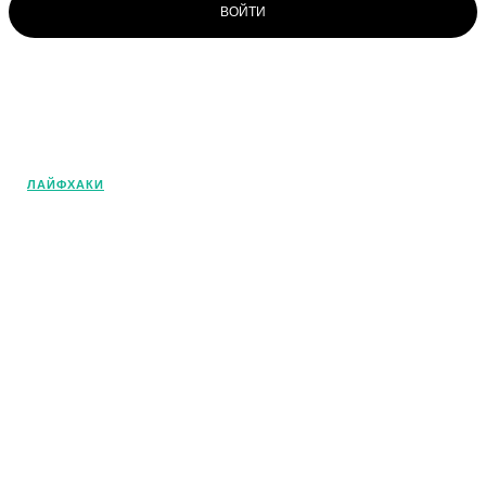
ВОЙТИ
© OlivaMaslina - 2025. Все права
защищены. Это наш портал о
средиземноморской диете и
оливковом масле. Погрузитесь в этот
ЛАЙФХАКИ
удивительный мир!