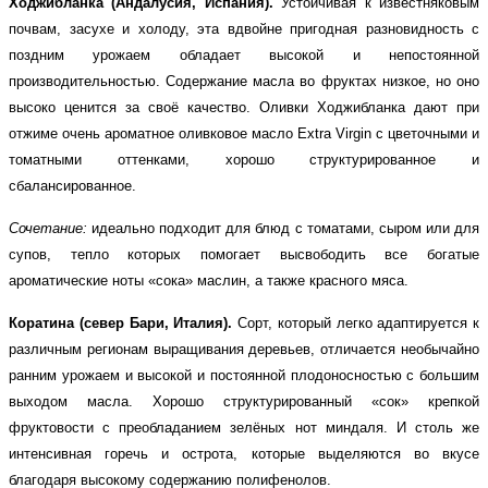
Ходжибланка (Андалусия, Испания).
Устойчивая к известняковым
почвам, засухе и холоду, эта вдвойне пригодная разновидность с
поздним урожаем обладает высокой и непостоянной
производительностью. Содержание масла во фруктах низкое, но оно
высоко ценится за своё качество. Оливки Ходжибланка дают при
отжиме очень ароматное оливковое масло
Extra Virgin
с цветочными и
томатными оттенками, хорошо структурированное и
сбалансированное.
Сочетание:
идеально подходит для блюд с томатами, сыром или для
супов, тепло которых помогает высвободить все богатые
ароматические ноты «сока» маслин, а также красного мяса.
Коратина (север Бари, Италия).
Сорт, который легко адаптируется к
различным регионам выращивания деревьев, отличается необычайно
ранним урожаем и высокой и постоянной плодоносностью с большим
выходом масла. Хорошо структурированный «сок» крепкой
фруктовости с преобладанием зелёных нот миндаля. И столь же
интенсивная горечь и острота, которые выделяются во вкусе
благодаря высокому содержанию полифенолов.