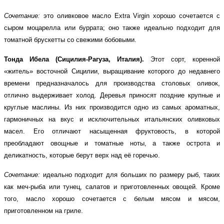
Сочетание:
это оливковое масло
Extra Virgin
хорошо сочетается с
сыром моцарелла или буррата; оно также идеально подходит для
томатной брускетты со свежими бобовыми.
Тонда Ибела (Сицилия-Рагуза, Италия).
Этот сорт, коренной
«житель» восточной Сицилии, выращивание которого до недавнего
времени предназначалось для производства столовых оливок,
отлично выдерживает холод. Деревья приносят поздние крупные и
круглые маслины. Из них производится одно из самых ароматных,
гармоничных на вкус и исключительных итальянских оливковых
масел. Его отличают насыщенная фруктовость, в которой
преобладают овощные и томатные ноты, а также острота и
деликатность, которые берут верх над её горечью.
Сочетание:
идеально подходит для больших по размеру рыб, таких
как меч-рыба или тунец, салатов и приготовленных овощей. Кроме
того, масло хорошо сочетается с белым мясом и мясом,
приготовленном на гриле.