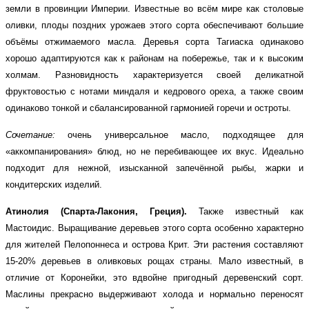
земли в провинции Империи. Известные во всём мире как столовые
оливки, плоды поздних урожаев этого сорта обеспечивают большие
объёмы отжимаемого масла. Деревья сорта Тагиаска одинаково
хорошо адаптируются как к районам на побережье, так и к высоким
холмам. Разновидность характеризуется своей деликатной
фруктовостью с нотами миндаля и кедрового ореха, а также своим
одинаково тонкой и сбалансированной гармонией горечи и остроты.
Сочетание:
очень универсальное масло, подходящее для
«аккомпанирования» блюд, но не перебивающее их вкус. Идеально
подходит для нежной, изысканной запечённой рыбы, жарки и
кондитерских изделий.
Атинолия (Спарта-Лакония, Греция).
Также известный как
Мастоидис. Выращивание деревьев этого сорта особенно характерно
для жителей Пелопоннеса и острова Крит. Эти растения составляют
15-20% деревьев в оливковых рощах страны. Мало известный, в
отличие от Коронейки, это вдвойне пригодный деревенский сорт.
Маслины прекрасно выдерживают холода и нормально переносят