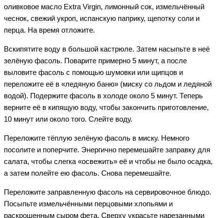
оливковое масло Extra Virgin, лимонный сок, измельчённый
чеснок, свежий укроп, испанскую паприку, щепотку соли и
перца. На время отложите.
Вскипятите воду в большой кастрюле. Затем насыпьте в неё
зелёную фасоль. Поварите примерно 5 минут, а после
выловите фасоль с помощью шумовки или щипцов и
переложите её в «ледяную баню» (миску со льдом и ледяной
водой). Подержите фасоль в холоде около 5 минут. Теперь
верните её в кипящую воду, чтобы закончить приготовление,
10 минут или около того. Слейте воду.
Переложите тёплую зелёную фасоль в миску. Немного
посолите и поперчите. Энергично перемешайте заправку для
салата, чтобы слегка «освежить» её и чтобы не было осадка,
а затем полейте ею фасоль. Снова перемешайте.
Переложите заправленную фасоль на сервировочное блюдо.
Посыпьте измельчёнными перцовыми хлопьями и
раскрошенным сыром фета. Сверху украсьте нарезанными