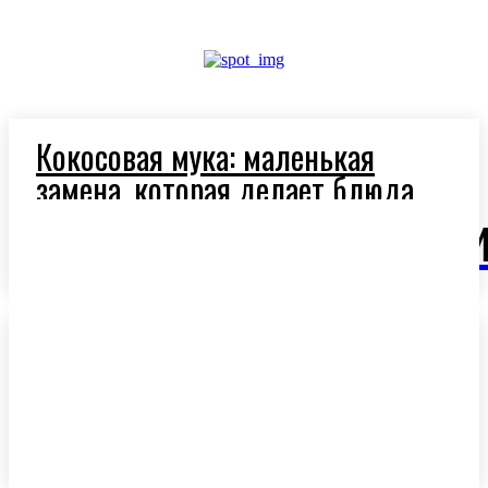
Кокосовая мука: маленькая
замена, которая делает блюда
легче и полезнее
OlivaM
Ароматное оливковое масло:
секрет средиземноморской
кухни