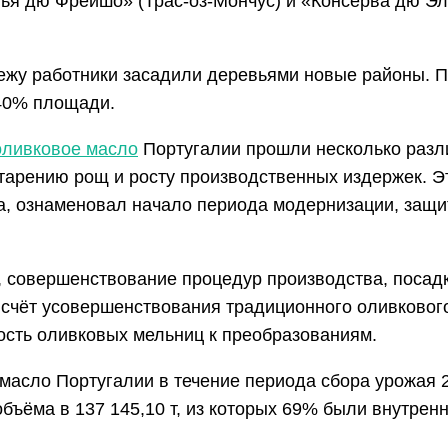
нья дю Фрейшо» (Трас-оз-Мончус) и «Консерва дю Э
нтежу работники засадили деревьями новые районы. П
 40% площади.
оливковое масло
Португалии прошли несколько различ
тарению рощ и росту производственных издержек. Это
а, ознаменовал начало периода модернизации, защи
, совершенствование процедур производства, посад
счёт усовершенствования традиционного оливковог
ость оливковых мельниц к преобразованиям.
 масло Португалии в течение периода сбора урожая 2
бъёма в 137 145,10 т, из которых 69% были внутре