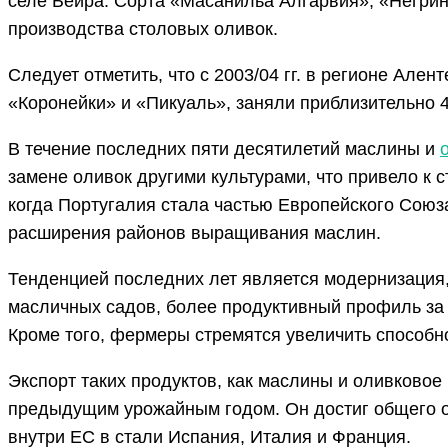
селе Бейра. Сорта «Масанильа Алгарвия», «Негри
производства столовых оливок.
Следует отметить, что с 2003/04 гг. в регионе Але
«Коронейки» и «Пикуаль», заняли приблизительно
В течение последних пяти десятилетий маслины и
замене оливок другими культурами, что привело к с
когда Португалия стала частью Европейского Союз
расширения районов выращивания маслин.
Тенденцией последних лет является модернизация
масличных садов, более продуктивный профиль за 
Кроме того, фермеры стремятся увеличить способн
Экспорт таких продуктов, как маслины и оливковое
предыдущим урожайным годом. Он достиг общего о
внутри ЕС в стали Испания, Италия и Франция.