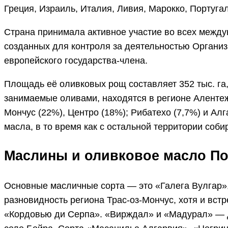
Греция, Израиль, Италия, Ливия, Марокко, Португа
Страна принимала активное участие во всех между
созданных для контроля за деятельностью Организа
европейского государства-члена.
Площадь её оливковых рощ составляет 352 тыс. га
занимаемые оливами, находятся в регионе Аленте
Мончус (22%), Центро (18%); Рибатехо (7,7%) и Ал
масла, в то время как с остальной территории со
Маслины и оливковое масло По
Основные масличные сорта — это «Галега Вулгар»,
разновидность региона Трас-оз-Мончус, хотя и вст
«Кордовью ди Серпа». «Вирждал» и «Мадурал» — д