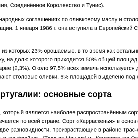
лия, Соединённое Королевство и Тунис).
народных соглашениях по оливковому маслу и столо
ции. 1 января 1986 г. она вступила в Европейский 
, из которых 23% орошаемые, в то время как остал
жу, на долю которого приходится 50% общей площад
гарве (2,3%). Около 97,5% всех земель используетс
бирают столовые оливки. 6% площадей выделено под 
ртугалии: основные сорта
 который является наиболее распространённым сорт
речается по всей стране. Сорт «Карраскенья» в осн
ве разновидности, произрастающие в районе Трас-