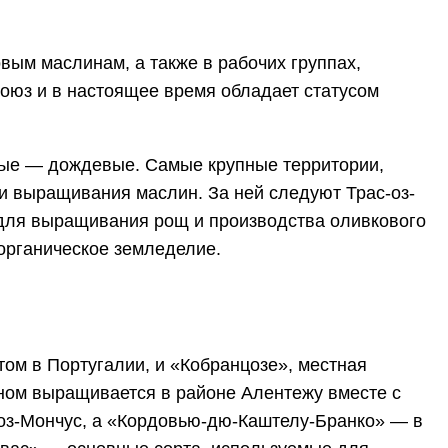
вым маслинам, а также в рабочих группах,
Союз и в настоящее время обладает статусом
ьные — дождевые. Самые крупные территории,
и выращивания маслин. За ней следуют Трас-оз-
я для выращивания рощ и производства оливкового
органическое земледелие.
ом в Португалии, и «Кобранцозе», местная
овном выращивается в районе Алентежу вместе с
оз-Мончус, а «Кордовью-дю-Каштелу-Бранко» — в