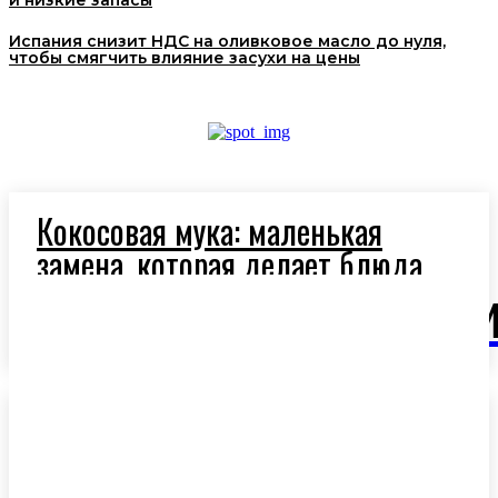
и низкие запасы
Испания снизит НДС на оливковое масло до нуля,
чтобы смягчить влияние засухи на цены
Кокосовая мука: маленькая
замена, которая делает блюда
легче и полезнее
OlivaM
Ароматное оливковое масло:
секрет средиземноморской
кухни