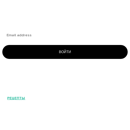
Подпишитесь
ВОЙТИ
© OlivaMaslina - 2025. Все права
защищены. Это наш портал о
средиземноморской диете и
оливковом масле. Погрузитесь в этот
РЕЦЕПТЫ
удивительный мир!