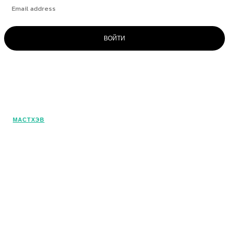
ВОЙТИ
© OlivaMaslina - 2025. Все права
защищены. Это наш портал о
средиземноморской диете и
оливковом масле. Погрузитесь в этот
МАСТХЭВ
удивительный мир!