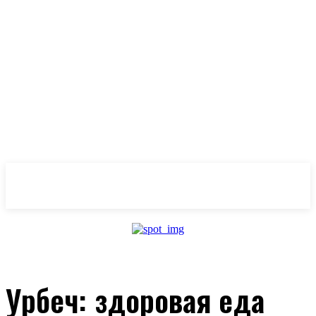
OlivaMaslina
Урбеч: здоровая еда