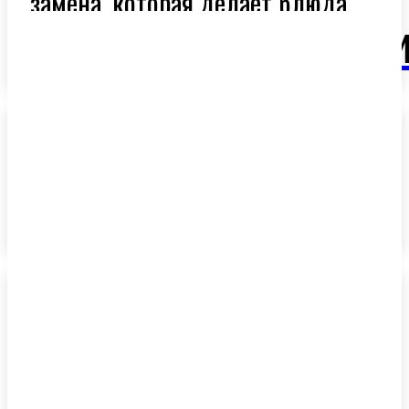
замена, которая делает блюда
легче и полезнее
OlivaM
Ароматное оливковое масло:
секрет средиземноморской
кухни
Средиземноморская диета и
оливковое масло: новая
надежда в профилактике рака
лёгких